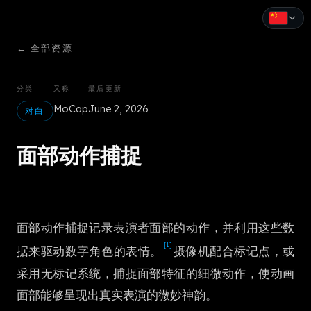
←
全部资源
English
Español
分类
又称
最后更新
MoCap
June 2, 2026
Français
对白
Deutsch
面部动作捕捉
Italiano
Português
面部动作捕捉记录表演者面部的动作，并利用这些数
Русский
[1]
据来驱动数字角色的表情。
摄像机配合标记点，或
中文
采用无标记系统，捕捉面部特征的细微动作，使动画
日本語
面部能够呈现出真实表演的微妙神韵。