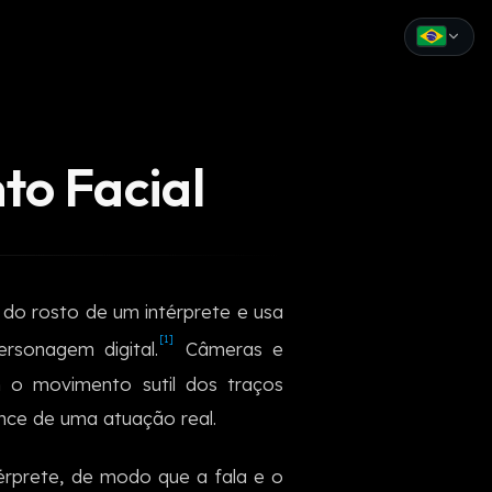
English
Español
to Facial
Français
Deutsch
Italiano
 do rosto de um intérprete e usa
Português
[1]
rsonagem digital.
Câmeras e
Русский
 o movimento sutil dos traços
nce de uma atuação real.
中文
日本語
érprete, de modo que a fala e o