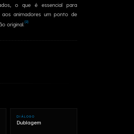
ados, o que é essencial para
한국어
em aos animadores um ponto de
[2]
o original.
DIÁLOGO
Dublagem