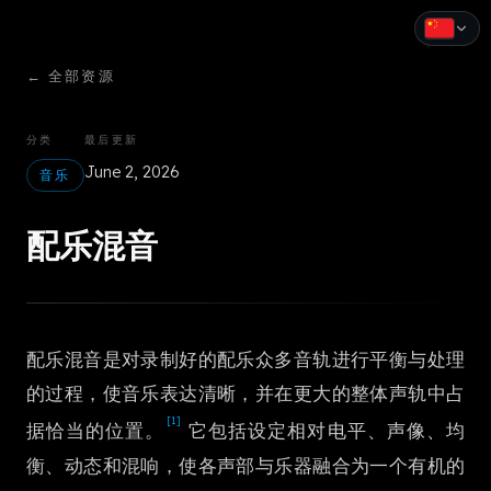
←
全部资源
English
Español
分类
最后更新
June 2, 2026
Français
音乐
Deutsch
配乐混音
Italiano
Português
配乐混音是对录制好的配乐众多音轨进行平衡与处理
Русский
的过程，使音乐表达清晰，并在更大的整体声轨中占
中文
[1]
据恰当的位置。
它包括设定相对电平、声像、均
日本語
衡、动态和混响，使各声部与乐器融合为一个有机的