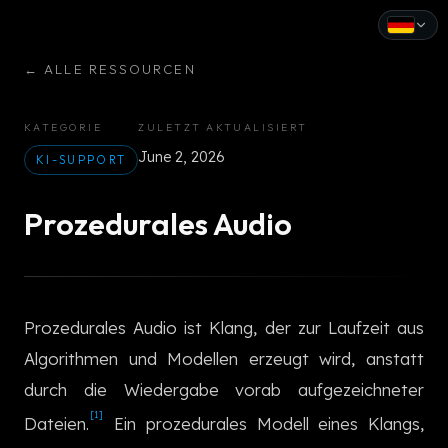
←
ALLE RESSOURCEN
English
Español
KATEGORIE
ZULETZT AKTUALISIERT
June 2, 2026
Français
KI-SUPPORT
Deutsch
Prozedurales Audio
Italiano
Português
Prozedurales Audio ist Klang, der zur Laufzeit aus
Русский
Algorithmen und Modellen erzeugt wird, anstatt
中文
durch die Wiedergabe vorab aufgezeichneter
日本語
[1]
Dateien.
Ein prozedurales Modell eines Klangs,