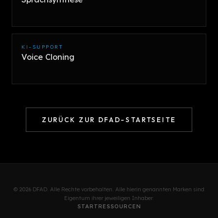
KI-SUPPORT
Voice Cloning
ZURÜCK ZUR DFAD-STARTSEITE
© 2026 DFAD. Alle Rechte vorbehalten. Alle hierin genannten Marken sind
Eigentum ihrer jeweiligen Inhaber.
START
RESSOURCEN