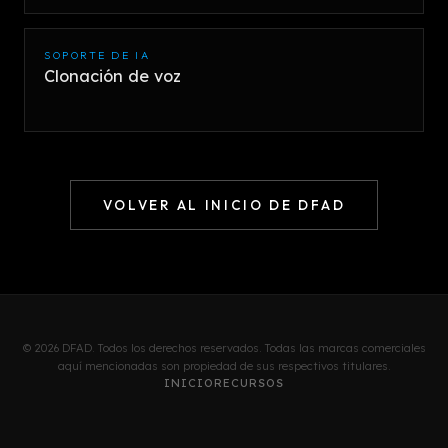
SOPORTE DE IA
Clonación de voz
VOLVER AL INICIO DE DFAD
© 2026 DFAD. Todos los derechos reservados. Todas las marcas comerciales
aquí mencionadas son propiedad de sus respectivos titulares.
INICIO
RECURSOS