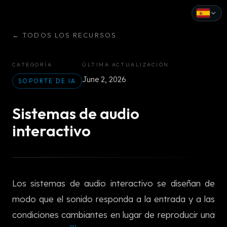
←
TODOS LOS RECURSOS
English
Español
CATEGORÍA
ÚLTIMA ACTUALIZACIÓN
June 2, 2026
Français
SOPORTE DE IA
Deutsch
Sistemas de audio
Italiano
interactivo
Português
Русский
Los sistemas de audio interactivo se diseñan de
中文
modo que el sonido responda a la entrada y a las
日本語
condiciones cambiantes en lugar de reproducir una