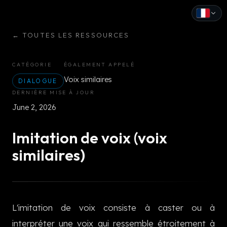
←
TOUTES LES RESSOURCES
English
Español
CATÉGORIE
ÉGALEMENT APPELÉ
Voix similaires
Français
DIALOGUE
DERNIÈRE MISE À JOUR
Deutsch
June 2, 2026
Italiano
Imitation de voix (voix
Português
similaires)
Русский
中文
L'imitation de voix consiste à caster ou à
日本語
interpréter une voix qui ressemble étroitement à