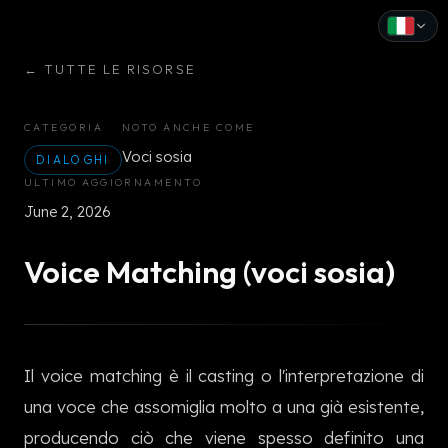
←
TUTTE LE RISORSE
English
Español
CATEGORIA
NOTO ANCHE COME
Voci sosia
Français
DIALOGHI
ULTIMO AGGIORNAMENTO
Deutsch
June 2, 2026
Italiano
Voice Matching (voci sosia)
Português
Русский
Il voice matching è il casting o l'interpretazione di
中文
una voce che assomiglia molto a una già esistente,
日本語
producendo ciò che viene spesso definito una