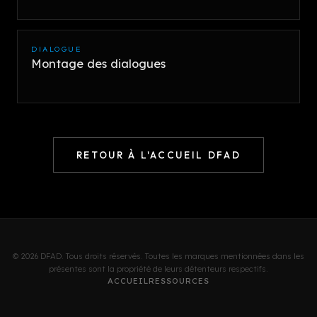
DIALOGUE
Montage des dialogues
RETOUR À L'ACCUEIL DFAD
© 2026 DFAD. Tous droits réservés. Toutes les marques mentionnées dans les
présentes sont la propriété de leurs détenteurs respectifs.
ACCUEIL
RESSOURCES