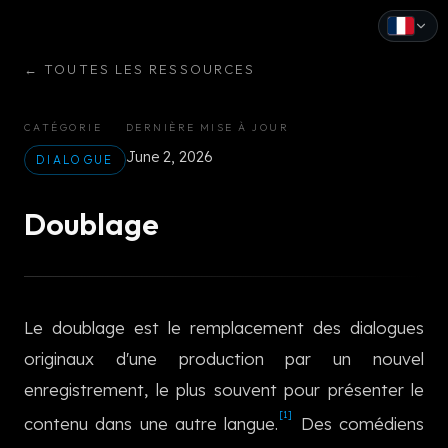
←
TOUTES LES RESSOURCES
English
Español
CATÉGORIE
DERNIÈRE MISE À JOUR
June 2, 2026
Français
DIALOGUE
Deutsch
Doublage
Italiano
Português
Le doublage est le remplacement des dialogues
Русский
originaux d'une production par un nouvel
中文
enregistrement, le plus souvent pour présenter le
[1]
日本語
contenu dans une autre langue.
Des comédiens