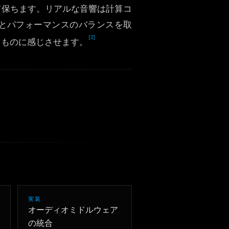
て保ちます。リアルな音響は計算コ
한국어
とパフォーマンスのバランスを取
[2]
るものに感じさせます。
実装
オーディオミドルウェア
の統合