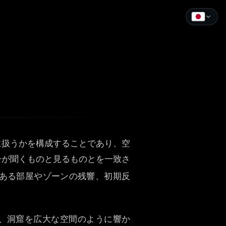
English
Español
Français
Deutsch
Italiano
に扱うかを構成することであり、空
Português
ーが聞くものと見るものとを一致さ
Русский
ある部屋やゾーンの残響、初期反
中文
日本語
、洞窟を広大な空間のように響か