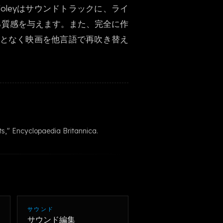
leyはサウンドトラックに、ライ
한국어
る質感を与えます。また、完全に作
ことなく映画を他言語で再吹き替え
ts," Encyclopaedia Britannica.
サウンド
サウンド編集