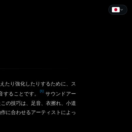
English
Español
Français
Deutsch
Italiano
換えたり強化したりするために、ス
Português
[1]
音することです。
サウンドアー
Русский
たこの技巧は、足音、衣擦れ、小道
動作に合わせるアーティストによっ
中文
日本語