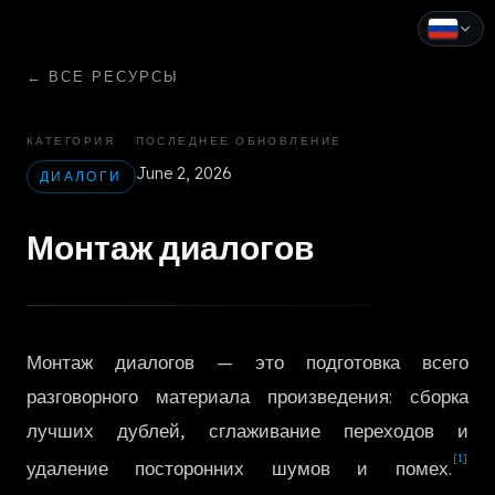
←
ВСЕ РЕСУРСЫ
English
Español
КАТЕГОРИЯ
ПОСЛЕДНЕЕ ОБНОВЛЕНИЕ
June 2, 2026
Français
ДИАЛОГИ
Deutsch
Монтаж диалогов
Italiano
Português
Монтаж диалогов — это подготовка всего
Русский
разговорного материала произведения: сборка
中文
лучших дублей, сглаживание переходов и
[1]
日本語
удаление посторонних шумов и помех.