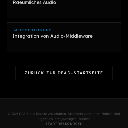
Raeumliches Audio
IMPLEMENTIERUNG
Integration von Audio-Middleware
ZURÜCK ZUR DFAD-STARTSEITE
© 2026 DFAD. Alle Rechte vorbehalten. Alle hierin genannten Marken sind
Eigentum ihrer jeweiligen Inhaber.
START
RESSOURCEN