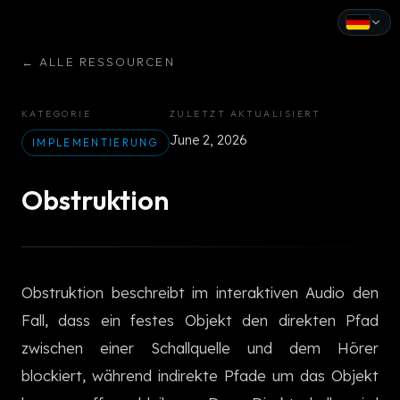
←
ALLE RESSOURCEN
English
Español
KATEGORIE
ZULETZT AKTUALISIERT
June 2, 2026
Français
IMPLEMENTIERUNG
Deutsch
Obstruktion
Italiano
Português
Obstruktion beschreibt im interaktiven Audio den
Русский
Fall, dass ein festes Objekt den direkten Pfad
中文
zwischen einer Schallquelle und dem Hörer
日本語
blockiert, während indirekte Pfade um das Objekt